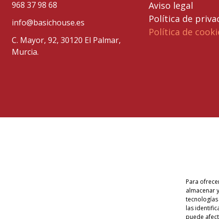
968 37 98 68
Aviso legal
Política de priva
info@basichouse.es
Política de cooki
C. Mayor, 92, 30120 El Palmar,
Murcia.
Para ofrece
almacenar y
tecnologías
las identifi
puede afecta